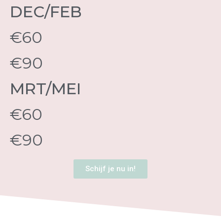
DEC/FEB
€60
€90
MRT/MEI
€60
€90
Schijf je nu in!